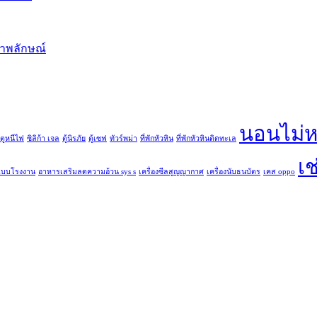
ภาพลักษณ์
นอนไม่ห
ตูหนีไฟ
ซิลิก้า เจล
ตู้นิรภัย
ตู้เซฟ
ทัวร์พม่า
ที่พักหัวหิน
ที่พักหัวหินติดทะเล
เช
แบบโรงงาน
อาหารเสริมลดความอ้วน sys s
เครื่องซีลสูญญากาศ
เครื่องนับธนบัตร
เคส oppo