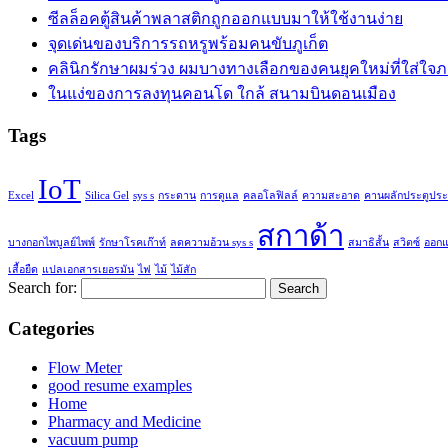
ซีลล็อคตู้สินค้าพลาสติกถูกออกแบบมาให้ใช้งานง่าย
จุดเด่นของบริการรถหรูพร้อมคนขับภูเก็ต
คลินิกรักษาผมร่วง ผมบางทางเลือกของคนยุคใหม่ที่ใส่ใจ
ในแง่ของการลงทุนคอนโด ใกล้ สนามบินดอนเมือง
Tags
IoT
Excel
Silica Gel
sys s
กระดาน
การดูแล
คลอโลฟิลล์
ความสะอาด
คานผลักประตูประ
สกาด้า
บางกอกไพบูลย์ไพพ์
รักษาโรคเก๊าท์
ลดความอ้วน sys s
สมาธิสั้น
สวิตซ์
ออก
เสื้อยืด
แปลเอกสารเยอรมัน
ไฟ
ไม้
ไม้สัก
Search for:
Categories
Flow Meter
good resume examples
Home
Pharmacy and Medicine
vacuum pump