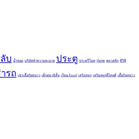
ลับ
ประตู
น้ำหอม
บริษัททำความสะอาด
ประตูรีโมท
ปุ่มกด
พลาสติก
พีวีซี
่ารถ
เช่าเสื้อกันหนาว
เด็กสมาธิสั้น
เรียน Excel
เสริมจมูก
เสริมจมูกที่ไหนดี
เสื้อกันหนาว