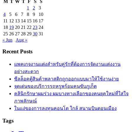
M
T
W
T
F
S
S
1
2
3
4
5
6
7
8
9
10
11
12
13
14
15
16
17
18
19
20
21
22
23
24
25
26
27
28
29
30
31
« Jun
Aug »
Recent Posts
แพคเกจงานแต่งสำหรับคู่รักที่ต้องการจัดงานแต่งงาน
อย่างสะดวก
ซีลล็อคตู้สินค้าพลาสติกถูกออกแบบมาให้ใช้งานง่าย
จุดเด่นของบริการรถหรูพร้อมคนขับภูเก็ต
คลินิกรักษาผมร่วง ผมบางทางเลือกของคนยุคใหม่ที่ใส่ใจ
ภาพลักษณ์
ในแง่ของการลงทุนคอนโด ใกล้ สนามบินดอนเมือง
Tags