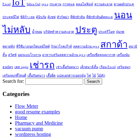
IoT
Excel
Silica Gel
sys s
กระดาน
การดูแล
คลอโลฟิลล์
ความสะอาด
คานผลักประตู
นอน
ประตูหนีไฟ
ซิลิก้า เจล
ตู้นิรภัย
ตู้เซฟ
ทัวร์พม่า
ที่พักหัวหิน
ที่พักหัวหินติดทะเล
ไม่หลับ
ประตู
น้ำหอม
บริษัททำความสะอาด
ประตูรีโมท
ปุ่มกด
สกาด้า
พลาสติก
พีวีซีบางกอกไพบูลย์ไพพ์
รักษาโรคเก๊าท์
ลดความอ้วน sys s
สมาธิ
สั้น
สวิตซ์
ออกแบบโรงงาน
อาหารเสริมลดความอ้วน sys s
เครื่องซีลสูญญากาศ
เครื่องนับ
เช่ารถ
ธนบัตร
เคส oppo
เช่าเสื้อกันหนาว
เด็กสมาธิสั้น
เรียน Excel
เสริมจมูก
เสริมจมูกที่ไหนดี
เสื้อกันหนาว
เสื้อยืด
แปลเอกสารเยอรมัน
ไฟ
ไม้
ไม้สัก
Search for:
Categories
Flow Meter
good resume examples
Home
Pharmacy and Medicine
vacuum pump
wordpress hosting