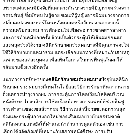
การเข้าใจสาเหตุของผมร่วง ผมบางเป็นจุดเริ่มต้นที่สำคัญ
เพราะแต่ละคนมีปัจจัยที่แตกต่างกัน บางรายมีปัญหาผมร่วงจาก
กรรมพันธุ์ ซึ่งมักพบในผู้ชาย ขณะที่ผู้หญิงอาจมีผมบางจากการ
เปลี่ยนแปลงของฮอร์โมนหลังคลอดหรือวัยทอง นอกจากนี้
ความเครียดสะสม การพักผ่อนไม่เพียงพอ การขาดสารอาหาร
และการทำเคมีบ่อยครั้ง ล้วนเป็นตัวกระตุ้นให้เส้นผมอ่อนแอ
และหลุดร่วงได้ง่าย คลินิกรักษาผมร่วง ผมบางที่มีคุณภาพจะไม่
ใช้วิธีรักษาแบบเหมารวม แต่จะเลือกแนวทางที่เหมาะกับสาเหตุ
เฉพาะของแต่ละบุคคล เพื่อเพิ่มโอกาสในการฟื้นฟูเส้นผมให้
กลับมาแข็งแรงอีกครั้ง
แนวทางการรักษาของ
คลินิกรักษาผมร่วง ผมบาง
ปัจจุบันคลินิก
รักษาผมร่วง ผมบางมีเทคโนโลยีและวิธีการรักษาที่หลากหลาย
ตั้งแต่การบำรุงรากผม การกระตุ้นการไหลเวียนโลหิตบริเวณ
หนังศีรษะ ไปจนถึงการใช้เครื่องมือทางการแพทย์ที่ช่วยฟื้นฟู
การทำงานของเซลล์รากผม วิธีการเหล่านี้ช่วยชะลอการหลุด
ร่วงและกระตุ้นการงอกใหม่ของเส้นผมอย่างเป็นธรรมชาติ
คลินิกหลายแห่งยังให้คำแนะนำด้านการดูแลตัวเอง เช่น การ
เลือกใช้ผลิตภัณฑ์ที่เหมาะกับสภาพหนังศีรษะ การปรับ