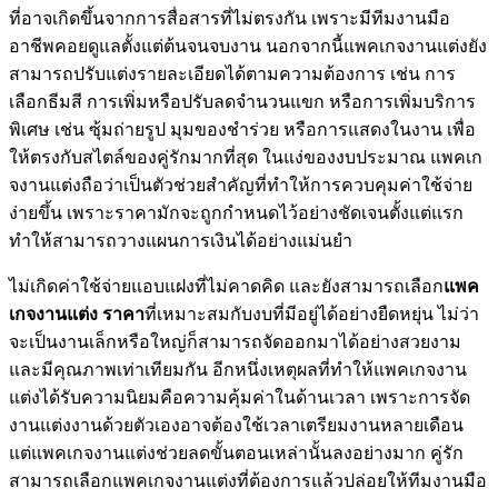
ที่อาจเกิดขึ้นจากการสื่อสารที่ไม่ตรงกัน เพราะมีทีมงานมือ
อาชีพคอยดูแลตั้งแต่ต้นจนจบงาน นอกจากนี้แพคเกจงานแต่งยัง
สามารถปรับแต่งรายละเอียดได้ตามความต้องการ เช่น การ
เลือกธีมสี การเพิ่มหรือปรับลดจำนวนแขก หรือการเพิ่มบริการ
พิเศษ เช่น ซุ้มถ่ายรูป มุมของชำร่วย หรือการแสดงในงาน เพื่อ
ให้ตรงกับสไตล์ของคู่รักมากที่สุด ในแง่ของงบประมาณ แพคเก
จงานแต่งถือว่าเป็นตัวช่วยสำคัญที่ทำให้การควบคุมค่าใช้จ่าย
ง่ายขึ้น เพราะราคามักจะถูกกำหนดไว้อย่างชัดเจนตั้งแต่แรก
ทำให้สามารถวางแผนการเงินได้อย่างแม่นยำ
ไม่เกิดค่าใช้จ่ายแอบแฝงที่ไม่คาดคิด และยังสามารถเลือก
แพค
เกจงานแต่ง ราคา
ที่เหมาะสมกับงบที่มีอยู่ได้อย่างยืดหยุ่น ไม่ว่า
จะเป็นงานเล็กหรือใหญ่ก็สามารถจัดออกมาได้อย่างสวยงาม
และมีคุณภาพเท่าเทียมกัน อีกหนึ่งเหตุผลที่ทำให้แพคเกจงาน
แต่งได้รับความนิยมคือความคุ้มค่าในด้านเวลา เพราะการจัด
งานแต่งงานด้วยตัวเองอาจต้องใช้เวลาเตรียมงานหลายเดือน
แต่แพคเกจงานแต่งช่วยลดขั้นตอนเหล่านั้นลงอย่างมาก คู่รัก
สามารถเลือกแพคเกจงานแต่งที่ต้องการแล้วปล่อยให้ทีมงานมือ