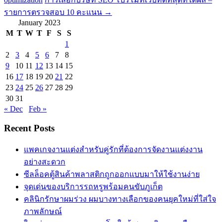
รายการตรวจสอบ 10 คะแนน
→
January 2023
M
T
W
T
F
S
S
1
2
3
4
5
6
7
8
9
10
11
12
13
14
15
16
17
18
19
20
21
22
23
24
25
26
27
28
29
30
31
« Dec
Feb »
Recent Posts
แพคเกจงานแต่งสำหรับคู่รักที่ต้องการจัดงานแต่งงาน
อย่างสะดวก
ซีลล็อคตู้สินค้าพลาสติกถูกออกแบบมาให้ใช้งานง่าย
จุดเด่นของบริการรถหรูพร้อมคนขับภูเก็ต
คลินิกรักษาผมร่วง ผมบางทางเลือกของคนยุคใหม่ที่ใส่ใจ
ภาพลักษณ์