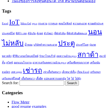
ในแง่ของการลงทุนคอนโด ใกล้ สนามบินดอนเมือง
Tags
IoT
Excel
Silica Gel
sys s
กระดาน
การดูแล
คลอโลฟิลล์
ความสะอาด
คานผลักประตู
นอน
ประตูหนีไฟ
ซิลิก้า เจล
ตู้นิรภัย
ตู้เซฟ
ทัวร์พม่า
ที่พักหัวหิน
ที่พักหัวหินติดทะเล
ไม่หลับ
ประตู
น้ำหอม
บริษัททำความสะอาด
ประตูรีโมท
ปุ่มกด
สกาด้า
พลาสติก
พีวีซีบางกอกไพบูลย์ไพพ์
รักษาโรคเก๊าท์
ลดความอ้วน sys s
สมาธิ
สั้น
สวิตซ์
ออกแบบโรงงาน
อาหารเสริมลดความอ้วน sys s
เครื่องซีลสูญญากาศ
เครื่องนับ
เช่ารถ
ธนบัตร
เคส oppo
เช่าเสื้อกันหนาว
เด็กสมาธิสั้น
เรียน Excel
เสริมจมูก
เสริมจมูกที่ไหนดี
เสื้อกันหนาว
เสื้อยืด
แปลเอกสารเยอรมัน
ไฟ
ไม้
ไม้สัก
Search for:
Categories
Flow Meter
good resume examples