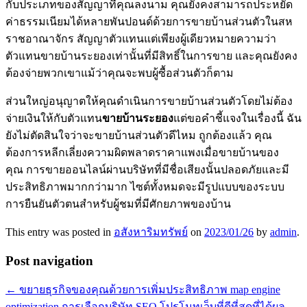
กับประเภทของสัญญาที่คุณลงนาม คุณยังคงสามารถประหยัด
ค่าธรรมเนียมได้หลายพันปอนด์ด้วยการขายบ้านส่วนตัวในสห
ราชอาณาจักร สัญญาตัวแทนแต่เพียงผู้เดียวหมายความว่า
ตัวแทนขายบ้านระยองเท่านั้นที่มีสิทธิ์ในการขาย และคุณยังคง
ต้องจ่ายพวกเขาแม้ว่าคุณจะพบผู้ซื้อส่วนตัวก็ตาม
ส่วนใหญ่อนุญาตให้คุณดำเนินการขายบ้านส่วนตัวโดยไม่ต้อง
จ่ายเงินให้กับตัวแทน
ขายบ้านระยอง
แต่ขอคำชี้แจงในเรื่องนี้ ฉัน
ยังไม่ตัดสินใจว่าจะขายบ้านส่วนตัวดีไหม ถูกต้องแล้ว คุณ
ต้องการหลีกเลี่ยงความผิดพลาดราคาแพงเมื่อขายบ้านของ
คุณ การขายออนไลน์ผ่านบริษัทที่มีชื่อเสียงนั้นปลอดภัยและมี
ประสิทธิภาพมากกว่ามาก ไซต์ทั้งหมดจะมีรูปแบบของระบบ
การยืนยันตัวตนสำหรับผู้ชมที่มีศักยภาพของบ้าน
This entry was posted in
อสังหาริมทรัพย์
on
2023/01/26
by
admin
.
Post navigation
←
ขยายธุรกิจของคุณด้วยการเพิ่มประสิทธิภาพ map engine
optimization
การเลือกบริษัท SEO โปรโมทเว็บที่ดีที่สุดที่ได้ผล –