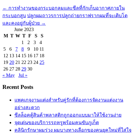
←
การทำงานของกระบอกลมและซีลที่กักเก็บอากาศภายใน
กระบอกสูบ
ปลูกผมถาวรการปลูกถ่ายกราฟรากผมที่จะเติบโต
และคงอยู่กับผู้ป่วย
→
June 2023
M
T
W
T
F
S
S
1
2
3
4
5
6
7
8
9
10
11
12
13
14
15
16
17
18
19
20
21
22
23
24
25
26
27
28
29
30
« May
Jul »
Recent Posts
แพคเกจงานแต่งสำหรับคู่รักที่ต้องการจัดงานแต่งงาน
อย่างสะดวก
ซีลล็อคตู้สินค้าพลาสติกถูกออกแบบมาให้ใช้งานง่าย
จุดเด่นของบริการรถหรูพร้อมคนขับภูเก็ต
คลินิกรักษาผมร่วง ผมบางทางเลือกของคนยุคใหม่ที่ใส่ใจ