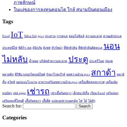
ภาพลักษณ์
ในแง่ของการลงทุนคอนโด ใกล้ สนามบินดอนเมือง
Tags
IoT
Excel
Silica Gel
sys s
กระดาน
การดูแล
คลอโลฟิลล์
ความสะอาด
คานผลักประตู
นอน
ประตูหนีไฟ
ซิลิก้า เจล
ตู้นิรภัย
ตู้เซฟ
ทัวร์พม่า
ที่พักหัวหิน
ที่พักหัวหินติดทะเล
ไม่หลับ
ประตู
น้ำหอม
บริษัททำความสะอาด
ประตูรีโมท
ปุ่มกด
สกาด้า
พลาสติก
พีวีซีบางกอกไพบูลย์ไพพ์
รักษาโรคเก๊าท์
ลดความอ้วน sys s
สมาธิ
สั้น
สวิตซ์
ออกแบบโรงงาน
อาหารเสริมลดความอ้วน sys s
เครื่องซีลสูญญากาศ
เครื่องนับ
เช่ารถ
ธนบัตร
เคส oppo
เช่าเสื้อกันหนาว
เด็กสมาธิสั้น
เรียน Excel
เสริมจมูก
เสริมจมูกที่ไหนดี
เสื้อกันหนาว
เสื้อยืด
แปลเอกสารเยอรมัน
ไฟ
ไม้
ไม้สัก
Search for:
Categories