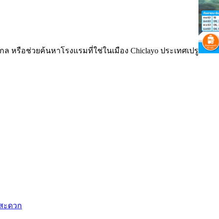
งไกล หรือช่วยค้นหาโรงแรมที่ใช่ในเมือง Chiclayo ประเทศเปรู
งสะดวก