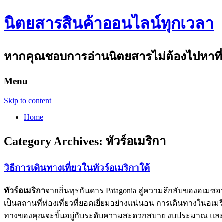
นิตยสารสินค้าออนไลน์ทุกเวลา
หากคุณชอบการอ่านนิตยสารไม่ต้องไปหาที่ไห
Menu
Skip to content
Home
Category Archives:
ทัวร์อเมริกา
วิธีการเดินทางเที่ยวในทัวร์อเมริกาใต้
ทัวร์อเมริกา
จากถิ่นทุรกันดาร Patagonia สู่ความลึกลับของอเมซ
เป็นสถานที่ท่องเที่ยวที่ยอดเยี่ยมอย่างแน่นอน การเดินทางในอเ
ทางของคุณจะขึ้นอยู่กับระดับความสะดวกสบาย งบประมาณ แล