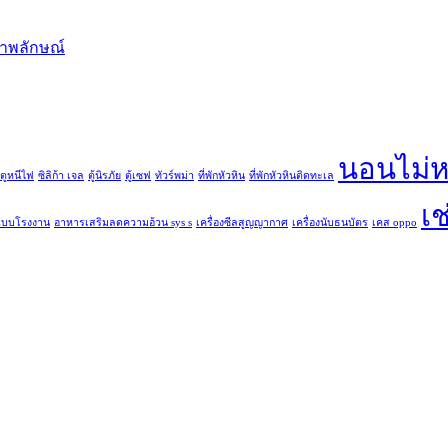
ภาพลักษณ์
นอนไม่ห
ตูหนีไฟ
ซิลิก้า เจล
ตู้นิรภัย
ตู้เซฟ
ทัวร์พม่า
ที่พักหัวหิน
ที่พักหัวหินติดทะเล
เช
แบบโรงงาน
อาหารเสริมลดความอ้วน sys s
เครื่องซีลสูญญากาศ
เครื่องนับธนบัตร
เคส oppo