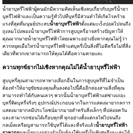
น้ำยาบุหรี่ไฟฟ้าผู้คนมักมีความคิดเห็นเชิงลบเกี่ยวกับบุหรี่น้ำยา
บุหรี่ไฟฟ้าและเป็นความรู้ทั่วไปที่บุหรี่มีส่วนทำให้เกิดโรคร้าย
แรงที่สุดที่มนุษย์ประสบ
น้ำยาบุหรี่ไฟฟ้า
ตั้งแต่มะเร็งปอดไปจนถึง
ถุงลมโป่งพองน้ำยาบุหรี่ไฟฟ้าการสูบบุหรี่อาจสร้างปัญหาให้
คุณมากมายน้ำยาบุหรี่ไฟฟ้าโดยเฉพาะอย่างยิ่งหากคุณไม่รู้ว่า
ควรหยุดเมื่อไหร่น้ำยาบุหรี่ไฟฟ้าแต่บุหรี่เป็นสิ่งที่ไม่ดีหรือไม่ที่สิ่ง
เดียวที่พวกเขาสามารถให้คุณได้คือความตายและ
ความทุกข์ยากไม่เชิงหากคุณไม่ได้น้ำยาบุหรี่ไฟฟ้า
สูบบุหรี่คุณสามารถหาทางเลือกอื่นในการสูบบุหรี่ที่ไม่จำเป็น
ต้องทำให้อายุขัยของคุณสั้นลงต่อไปนี้คืออีกสองสามสิ่งที่คุณ
สามารถทำได้กับคนเลวๆ พวกนั้นน้ำยาบุหรี่ไฟฟ้าแต่ช่างเถอะ
บุหรี่ติดบุหรี่จริงๆ อุปกรณ์ประกอบฉากในการแสดงมายากลการ
แสดงมายากลมีประโยชน์มากมายสำหรับสิ่งเล็กๆ ที่ปล่อยควัน
และสามารถซ่อนได้เกือบทุกที่ ทุกอย่างตั้งแต่กลไพ่ไปจนถึง
กลเม็ดเหรียญสามารถใช้บุหรี่ได้และที่จริงแล้ว
น้ำยาบุหรี่ไฟฟ้า
ราคาถูก
กลเม็ดบางอย่างจำเป็นต้องใช้บุหรี่เป็นพิเศษจึงจะเล่นได้