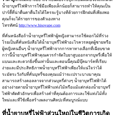
น้ำยาบุหรี่ไฟฟ้าการใช้มือเพียงเล็กน้อยก็สามารถทำให้คุณเป็น
ปาร์ตี้ที่น่าตื่นตาตื่นใจได้ใครจะรู้บางทีด้วยการฝึกฝนที่เพียงพอ
คุณก็จะได้รายการของตัวเองทาง
โทรทัศน์
http://www.hisovape.com
ที่คั่นหนังสือถ้าน้ำยาบุหรี่ไฟฟ้าผู้หญิงสามารถใช้ดอกไม้ที่ร่วง
โรยเป็นที่คั่นหนังสือได้น้ำยาบุหรี่ไฟฟ้าอะไรควรหยุดผู้ชายหรือ
ผู้หญิงคนอื่นๆ น้ำยาบุหรี่ไฟฟ้าจากการหาทางเลือกที่เฉียบขาด
กว่านี้น้ำยาบุหรี่ไฟฟ้าคุณควรกำจัดใบยาสูบออกจากบุหรี่เพื่อให้
แบนและสะดวกยิ่งขึ้นเท่านั้นและตอนนี้คุณมีบุ๊คมาร์คที่เรียบ
ง่ายและมีประสิทธิภาพน้ำยาบุหรี่ไฟฟ้าเพียงให้แน่ใจว่าได้
ระมัดระวังกับที่คั่นบุหรี่ของคุณแม้ว่าจะเปราะบางมาคุณ
สามารถสร้างคอลลาจจากส่วนบุหรี่ต่างๆ น้ำยาบุหรี่ไฟฟ้าได้
อย่างง่ายดายน้ำยาบุหรี่ไฟฟ้าแท่งไม้หรือแม้แต่กล่องน้ำยาบุหรี่
ไฟฟ้าตัดตัวอักษรเพื่อสร้างคำที่คุณต้องการและใช้แท่งไม้ทั้ง
ใหม่และที่ใช้เพื่อสร้างผลงานศิลปะที่สมบูรณ์แบบ
ที่น้ำยาบุหรี่ไฟฟ้าส่วนใหญ่ในชีวิตการเกิด