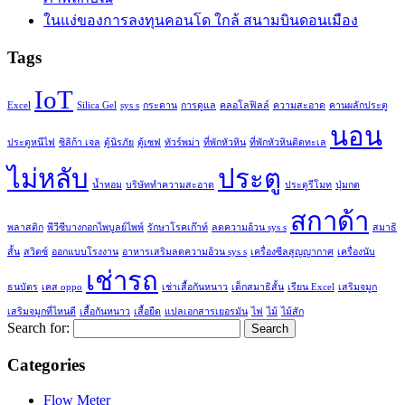
ในแง่ของการลงทุนคอนโด ใกล้ สนามบินดอนเมือง
Tags
IoT
Excel
Silica Gel
sys s
กระดาน
การดูแล
คลอโลฟิลล์
ความสะอาด
คานผลักประตู
นอน
ประตูหนีไฟ
ซิลิก้า เจล
ตู้นิรภัย
ตู้เซฟ
ทัวร์พม่า
ที่พักหัวหิน
ที่พักหัวหินติดทะเล
ไม่หลับ
ประตู
น้ำหอม
บริษัททำความสะอาด
ประตูรีโมท
ปุ่มกด
สกาด้า
พลาสติก
พีวีซีบางกอกไพบูลย์ไพพ์
รักษาโรคเก๊าท์
ลดความอ้วน sys s
สมาธิ
สั้น
สวิตซ์
ออกแบบโรงงาน
อาหารเสริมลดความอ้วน sys s
เครื่องซีลสูญญากาศ
เครื่องนับ
เช่ารถ
ธนบัตร
เคส oppo
เช่าเสื้อกันหนาว
เด็กสมาธิสั้น
เรียน Excel
เสริมจมูก
เสริมจมูกที่ไหนดี
เสื้อกันหนาว
เสื้อยืด
แปลเอกสารเยอรมัน
ไฟ
ไม้
ไม้สัก
Search for:
Categories
Flow Meter