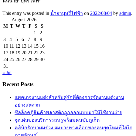
นั้นน้ำยาบุหรี่ไฟฟ้า
This entry was posted in
น้ำยาบุหรี่ไฟฟ้า
on
2022/08/04
by
admin
.
August 2026
M
T
W
T
F
S
S
1
2
3
4
5
6
7
8
9
10
11
12
13
14
15
16
17
18
19
20
21
22
23
24
25
26
27
28
29
30
31
« Jul
Recent Posts
แพคเกจงานแต่งสำหรับคู่รักที่ต้องการจัดงานแต่งงาน
อย่างสะดวก
ซีลล็อคตู้สินค้าพลาสติกถูกออกแบบมาให้ใช้งานง่าย
จุดเด่นของบริการรถหรูพร้อมคนขับภูเก็ต
คลินิกรักษาผมร่วง ผมบางทางเลือกของคนยุคใหม่ที่ใส่ใจ
ภาพลักษณ์