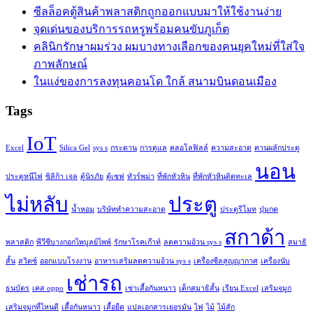
ซีลล็อคตู้สินค้าพลาสติกถูกออกแบบมาให้ใช้งานง่าย
จุดเด่นของบริการรถหรูพร้อมคนขับภูเก็ต
คลินิกรักษาผมร่วง ผมบางทางเลือกของคนยุคใหม่ที่ใส่ใจ
ภาพลักษณ์
ในแง่ของการลงทุนคอนโด ใกล้ สนามบินดอนเมือง
Tags
IoT
Excel
Silica Gel
sys s
กระดาน
การดูแล
คลอโลฟิลล์
ความสะอาด
คานผลักประตู
นอน
ประตูหนีไฟ
ซิลิก้า เจล
ตู้นิรภัย
ตู้เซฟ
ทัวร์พม่า
ที่พักหัวหิน
ที่พักหัวหินติดทะเล
ไม่หลับ
ประตู
น้ำหอม
บริษัททำความสะอาด
ประตูรีโมท
ปุ่มกด
สกาด้า
พลาสติก
พีวีซีบางกอกไพบูลย์ไพพ์
รักษาโรคเก๊าท์
ลดความอ้วน sys s
สมาธิ
สั้น
สวิตซ์
ออกแบบโรงงาน
อาหารเสริมลดความอ้วน sys s
เครื่องซีลสูญญากาศ
เครื่องนับ
เช่ารถ
ธนบัตร
เคส oppo
เช่าเสื้อกันหนาว
เด็กสมาธิสั้น
เรียน Excel
เสริมจมูก
เสริมจมูกที่ไหนดี
เสื้อกันหนาว
เสื้อยืด
แปลเอกสารเยอรมัน
ไฟ
ไม้
ไม้สัก