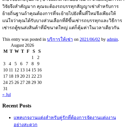
วิจัยจึงสำคัญมาก คุณจะต้องรถบรรทุกสัญญาเช่าสำหรับการ
ย้ายถิ่นฐานถ้าคุณต้องการที่จะย้ายไปยังพื้นที่ใหม่จึงเพียงให้
แน่ใจว่าคุณได้รับบางส่วนเลือกที่ดีขึ้นเช่ารถบรรทุกและวิธีการ
เช่ารถตู้ขนส่งสินค้าที่มีขนาดใหญ่ แต่ก็คุ้มค่าในเวลาเดียวกัน
This entry was posted in
บริการให้เช่า
on
2021/06/02
by
admin
.
August 2026
M
T
W
T
F
S
S
1
2
3
4
5
6
7
8
9
10
11
12
13
14
15
16
17
18
19
20
21
22
23
24
25
26
27
28
29
30
31
« Jul
Recent Posts
แพคเกจงานแต่งสำหรับคู่รักที่ต้องการจัดงานแต่งงาน
อย่างสะดวก