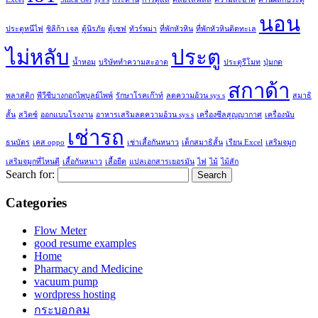
นอน
ประตูหนีไฟ
ซิลิก้า เจล
ตู้นิรภัย
ตู้เซฟ
ทัวร์พม่า
ที่พักหัวหิน
ที่พักหัวหินติดทะเล
ไม่หลับ
ประตู
น้ำหอม
บริษัททำความสะอาด
ประตูรีโมท
ปุ่มกด
สกาด้า
พลาสติก
พีวีซีบางกอกไพบูลย์ไพพ์
รักษาโรคเก๊าท์
ลดความอ้วน sys s
สมาธิ
สั้น
สวิตซ์
ออกแบบโรงงาน
อาหารเสริมลดความอ้วน sys s
เครื่องซีลสูญญากาศ
เครื่องนับ
เช่ารถ
ธนบัตร
เคส oppo
เช่าเสื้อกันหนาว
เด็กสมาธิสั้น
เรียน Excel
เสริมจมูก
เสริมจมูกที่ไหนดี
เสื้อกันหนาว
เสื้อยืด
แปลเอกสารเยอรมัน
ไฟ
ไม้
ไม้สัก
Search for:
Categories
Flow Meter
good resume examples
Home
Pharmacy and Medicine
vacuum pump
wordpress hosting
กระบอกลม