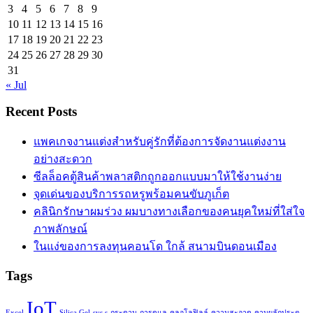
3
4
5
6
7
8
9
10
11
12
13
14
15
16
17
18
19
20
21
22
23
24
25
26
27
28
29
30
31
« Jul
Recent Posts
แพคเกจงานแต่งสำหรับคู่รักที่ต้องการจัดงานแต่งงาน
อย่างสะดวก
ซีลล็อคตู้สินค้าพลาสติกถูกออกแบบมาให้ใช้งานง่าย
จุดเด่นของบริการรถหรูพร้อมคนขับภูเก็ต
คลินิกรักษาผมร่วง ผมบางทางเลือกของคนยุคใหม่ที่ใส่ใจ
ภาพลักษณ์
ในแง่ของการลงทุนคอนโด ใกล้ สนามบินดอนเมือง
Tags
IoT
Excel
Silica Gel
sys s
กระดาน
การดูแล
คลอโลฟิลล์
ความสะอาด
คานผลักประตู