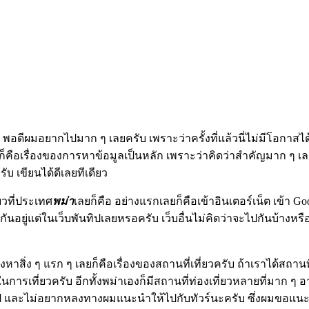
ับ พอดีผมอยากไปมาก ๆ เลยครับ เพราะว่าครั้งที่แล้วนี่ไม่มีโอกาสไ
านก็คือเรื่องของการหาข้อมูลเป็นหลัก เพราะว่าคิดว่าสำคัญมาก ๆ
ับ เขียนได้ดีเลยทีเดียว
ยวที่ประเทศ
พม่า
เลยก็คือ อย่างแรกเลยก็คือเข้าอินเตอร์เน็ต เข้า Goo
นอยู่แต่ในเว็บพันทิปเลยหรอครับ เว็บอื่นไม่คิดว่าจะไปกันบ้างหรือไ
งหาสิ่ง ๆ แรก ๆ เลยก็คือเรื่องของสถานที่เที่ยวครับ ถ้าเราได้สถา
นการเที่ยวครับ อีกทั้งพม่าเองก็มีสถานที่ท่องเที่ยวหลายที่มาก ๆ
นไป และไม่อยากหลงทางผมแนะนำให้ไปกับทัวร์นะครับ ซึ่งผมขอแนะน