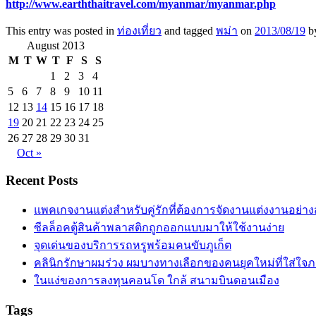
http://www.earththaitravel.com/myanmar/myanmar.php
This entry was posted in
ท่องเที่ยว
and tagged
พม่า
on
2013/08/19
b
August 2013
M
T
W
T
F
S
S
1
2
3
4
5
6
7
8
9
10
11
12
13
14
15
16
17
18
19
20
21
22
23
24
25
26
27
28
29
30
31
Oct »
Recent Posts
แพคเกจงานแต่งสำหรับคู่รักที่ต้องการจัดงานแต่งงานอย่า
ซีลล็อคตู้สินค้าพลาสติกถูกออกแบบมาให้ใช้งานง่าย
จุดเด่นของบริการรถหรูพร้อมคนขับภูเก็ต
คลินิกรักษาผมร่วง ผมบางทางเลือกของคนยุคใหม่ที่ใส่ใจ
ในแง่ของการลงทุนคอนโด ใกล้ สนามบินดอนเมือง
Tags