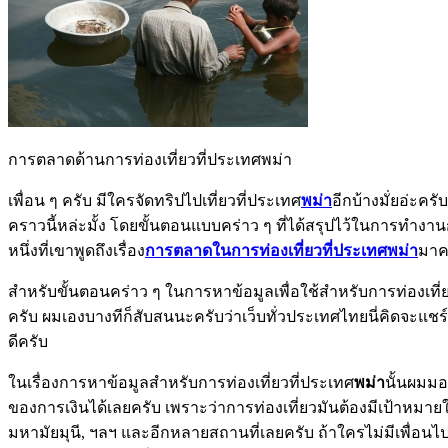
การตลาดด้านการท่องเที่ยวที่ประเทศพม่า
เพื่อน ๆ ครับ มีใครจัดทริปไปเที่ยวที่ประเทศ
พม่า
อีกบ้างมั่ยอ่ะคร
คราวนี้หล่ะมั้ง โดยขั้นตอนแบบคร่าว ๆ ที่ได้สรุปไว้ในการทำง
หนึ่งที่เขาพูดถึงเรื่อง
การตลาดในการท่องเที่ยวที่ประเทศพม่า
มาคร
สำหรับขั้นตอนคร่าว ๆ ในการหาข้อมูลเพื่อใช้สำหรับการท่องเที่
ครับ ผมเองบางทีก็สับสนนะครับว่าเว็บทั่วประเทศไทยนี่คิดจะแชร์กั
ดีครับ
ในเรื่องการหาข้อมูลสำหรับการท่องเที่ยวที่ประเทศ
พม่า
นั้นผมมอ
ของการเงินได้เลยครับ เพราะว่าการท่องเที่ยวมันต้องมีเป้าหมายใ
มหามัยมุนี, ฯลฯ และอีกหลายสถานที่เลยครับ ถ้าใครไม่มีเพื่อ