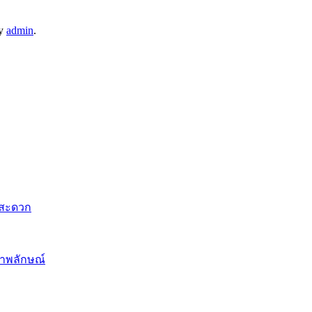
y
admin
.
งสะดวก
ภาพลักษณ์