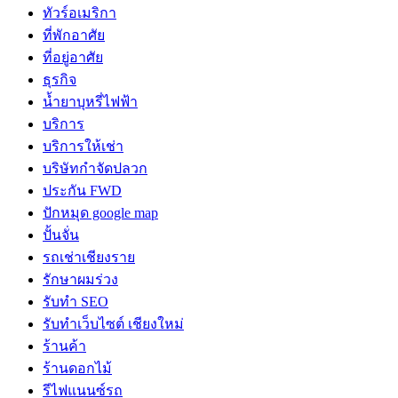
ทัวร์อเมริกา
ที่พักอาศัย
ที่อยู่อาศัย
ธุรกิจ
น้ำยาบุหรี่ไฟฟ้า
บริการ
บริการให้เช่า
บริษัทกำจัดปลวก
ประกัน FWD
ปักหมุด google map
ปั้นจั่น
รถเช่าเชียงราย
รักษาผมร่วง
รับทำ SEO
รับทำเว็บไซต์ เชียงใหม่
ร้านค้า
ร้านดอกไม้
รีไฟแนนซ์รถ