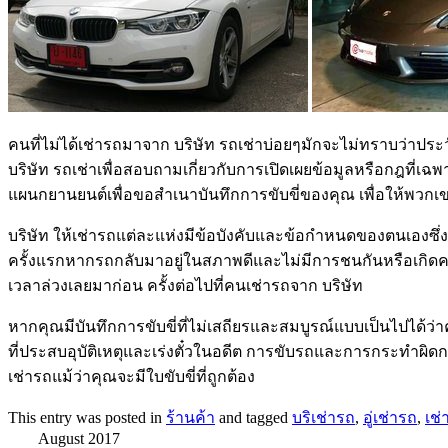
คนที่ไม่ได้เช่ารถมาจาก บริษัท รถเช่าบ่อยๆมักจะไม่ทราบว่าป
บริษัท รถเช่าเพื่อสอบถามเกี่ยวกับการเปิดเผยข้อมูลหรือกฎที
แผนกยานยนต์เพื่อขอสำเนาบันทึกการขับขี่ของคุณ เพื่อให้พวกเข
บริษัท ให้เช่ารถแต่ละแห่งมีข้อบังคับและข้อกำหนดของตนเองซึ่ง
ครั้งแรกหากรถกลับมาอยู่ในสภาพดีและไม่มีการชนกันหรือเกิดความ
เวลาล่วงเลยมาก่อน ครั้งต่อไปที่คนเช่ารถจาก บริษัท
หากคุณมีบันทึกการขับขี่ที่ไม่เสถียรและสมบูรณ์แบบเป็นไปได้ว่าค
ที่ประสบอุบัติเหตุและเร่งตั๋วในอดีต การขับรถและการกระทำผิดก
เช่ารถแม้ว่าคุณจะมีใบขับขี่ที่ถูกต้อง
This entry was posted in
ร้านค้า
and tagged
บริเช่ารถ
,
อู่เช่ารถ
,
เช่
August 2017