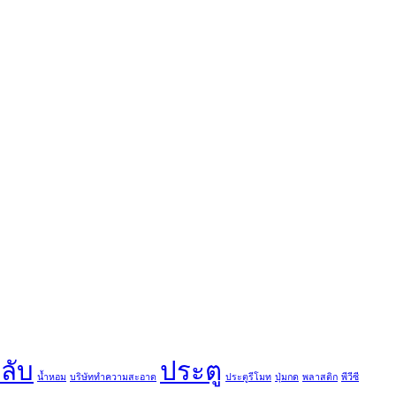
ลับ
ประตู
น้ำหอม
บริษัททำความสะอาด
ประตูรีโมท
ปุ่มกด
พลาสติก
พีวีซี