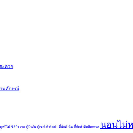
งสะดวก
ภาพลักษณ์
นอนไม่ห
ตูหนีไฟ
ซิลิก้า เจล
ตู้นิรภัย
ตู้เซฟ
ทัวร์พม่า
ที่พักหัวหิน
ที่พักหัวหินติดทะเล