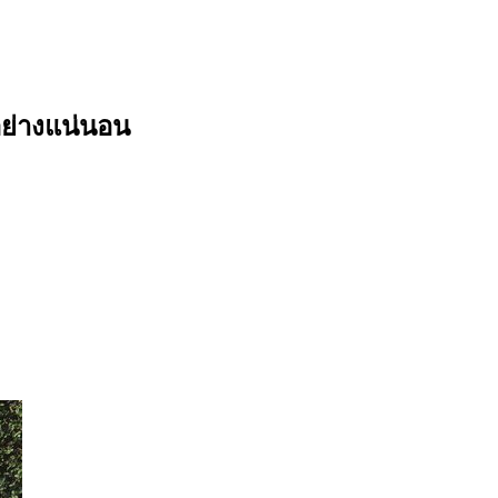
อย่างแน่นอน