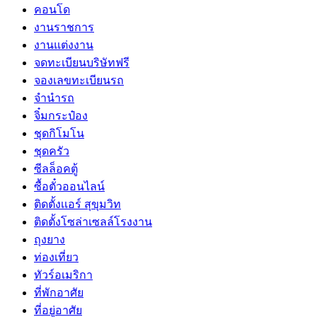
คอนโด
งานราชการ
งานแต่งงาน
จดทะเบียนบริษัทฟรี
จองเลขทะเบียนรถ
จำนำรถ
จิ๋มกระป๋อง
ชุดกิโมโน
ชุดครัว
ซีลล็อคตู้
ซื้อตั๋วออนไลน์
ติดตั้งเเอร์ สุขุมวิท
ติดตั้งโซล่าเซลล์โรงงาน
ถุงยาง
ท่องเที่ยว
ทัวร์อเมริกา
ที่พักอาศัย
ที่อยู่อาศัย