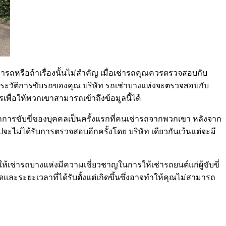
ถหรือถ้าเรื่องนั้นไม่สำคัญ เมื่อเช่ารถคุณควรตรวจสอบกับ
ะประวัติการขับรถของคุณ บริษัท รถเช่าบางแห่งจะตรวจสอบกับ
พื่อให้พวกเขาสามารถเข้าถึงข้อมูลนี้ได้
การขับขี่ของบุคคลเป็นครั้งแรกที่คนเช่ารถจากพวกเขา หลังจาก
ะไม่ได้รับการตรวจสอบอีกครั้งโดย บริษัท เดียวกันเว้นแต่จะมี
ให้เช่ารถบางแห่งมีความเชี่ยวชาญในการให้เช่ารถยนต์แก่ผู้ขับขี่
และระยะเวลาที่ได้รับตั้งแต่เกิดขึ้นซึ่งอาจทำให้คุณไม่สามารถ