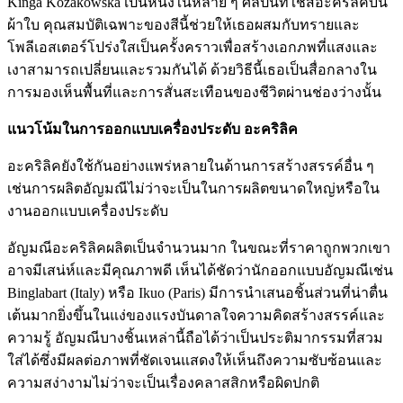
Kinga Kozakowska เป็นหนึ่งในหลาย ๆ ศิลปินที่ใช้สีอะครีลิคบน
ผ้าใบ คุณสมบัติเฉพาะของสีนี้ช่วยให้เธอผสมกับทรายและ
โพลีเอสเตอร์โปร่งใสเป็นครั้งคราวเพื่อสร้างเอกภพที่แสงและ
เงาสามารถเปลี่ยนและรวมกันได้ ด้วยวิธีนี้เธอเป็นสื่อกลางใน
การมองเห็นพื้นที่และการสั่นสะเทือนของชีวิตผ่านช่องว่างนั้น
แนวโน้มในการออกแบบเครื่องประดับ
อะคริลิค
อะคริลิคยังใช้กันอย่างแพร่หลายในด้านการสร้างสรรค์อื่น ๆ
เช่นการผลิตอัญมณีไม่ว่าจะเป็นในการผลิตขนาดใหญ่หรือใน
งานออกแบบเครื่องประดับ
อัญมณีอะคริลิคผลิตเป็นจำนวนมาก ในขณะที่ราคาถูกพวกเขา
อาจมีเสน่ห์และมีคุณภาพดี เห็นได้ชัดว่านักออกแบบอัญมณีเช่น
Binglabart (Italy) หรือ Ikuo (Paris) มีการนำเสนอชิ้นส่วนที่น่าตื่น
เต้นมากยิ่งขึ้นในแง่ของแรงบันดาลใจความคิดสร้างสรรค์และ
ความรู้ อัญมณีบางชิ้นเหล่านี้ถือได้ว่าเป็นประติมากรรมที่สวม
ใส่ได้ซึ่งมีผลต่อภาพที่ชัดเจนแสดงให้เห็นถึงความซับซ้อนและ
ความสง่างามไม่ว่าจะเป็นเรื่องคลาสสิกหรือผิดปกติ