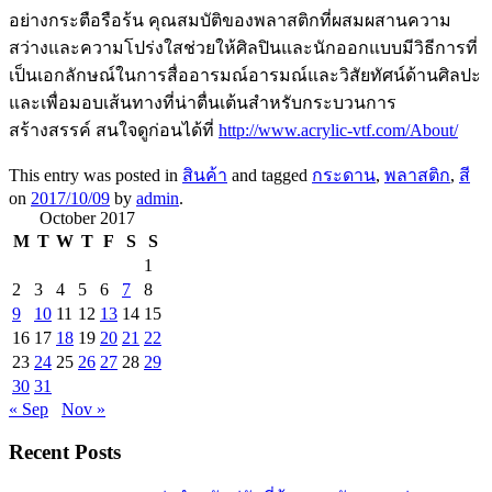
อย่างกระตือรือร้น คุณสมบัติของพลาสติกที่ผสมผสานความ
สว่างและความโปร่งใสช่วยให้ศิลปินและนักออกแบบมีวิธีการที่
เป็นเอกลักษณ์ในการสื่ออารมณ์อารมณ์และวิสัยทัศน์ด้านศิลปะ
และเพื่อมอบเส้นทางที่น่าตื่นเต้นสำหรับกระบวนการ
สร้างสรรค์ สนใจดูก่อนได้ที่
http://www.acrylic-vtf.com/About/
This entry was posted in
สินค้า
and tagged
กระดาน
,
พลาสติก
,
สี
on
2017/10/09
by
admin
.
October 2017
M
T
W
T
F
S
S
1
2
3
4
5
6
7
8
9
10
11
12
13
14
15
16
17
18
19
20
21
22
23
24
25
26
27
28
29
30
31
« Sep
Nov »
Recent Posts