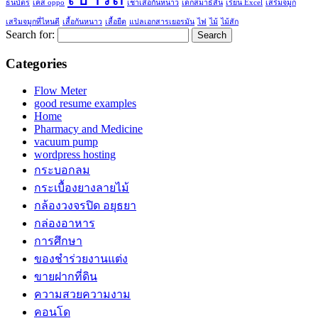
ธนบัตร
เคส oppo
เช่าเสื้อกันหนาว
เด็กสมาธิสั้น
เรียน Excel
เสริมจมูก
เสริมจมูกที่ไหนดี
เสื้อกันหนาว
เสื้อยืด
แปลเอกสารเยอรมัน
ไฟ
ไม้
ไม้สัก
Search for:
Categories
Flow Meter
good resume examples
Home
Pharmacy and Medicine
vacuum pump
wordpress hosting
กระบอกลม
กระเบื้องยางลายไม้
กล้องวงจรปิด อยุธยา
กล่องอาหาร
การศึกษา
ของชำร่วยงานแต่ง
ขายฝากที่ดิน
ความสวยความงาม
คอนโด