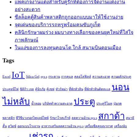
แพคเกจงานแต่งสำหรับคู่รักที่ต้องการจัดงานแต่งงาน
อย่างสะดวก
ซีลล็อคตู้สินค้าพลาสติกถูกออกแบบมาให้ใช้งานง่าย
จุดเด่นของบริการรถหรูพร้อมคนขับภูเก็ต
คลินิกรักษาผมร่วง ผมบางทางเลือกของคนยุคใหม่ที่ใส่ใจ
ภาพลักษณ์
ในแง่ของการลงทุนคอนโด ใกล้ สนามบินดอนเมือง
Tags
IoT
Excel
Silica Gel
sys s
กระดาน
การดูแล
คลอโลฟิลล์
ความสะอาด
คานผลักประตู
นอน
ประตูหนีไฟ
ซิลิก้า เจล
ตู้นิรภัย
ตู้เซฟ
ทัวร์พม่า
ที่พักหัวหิน
ที่พักหัวหินติดทะเล
ไม่หลับ
ประตู
น้ำหอม
บริษัททำความสะอาด
ประตูรีโมท
ปุ่มกด
สกาด้า
พลาสติก
พีวีซีบางกอกไพบูลย์ไพพ์
รักษาโรคเก๊าท์
ลดความอ้วน sys s
สมาธิ
สั้น
สวิตซ์
ออกแบบโรงงาน
อาหารเสริมลดความอ้วน sys s
เครื่องซีลสูญญากาศ
เครื่องนับ
เช่ารถ