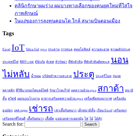
คลินิกรักษาผมร่วง ผมบางทางเลือกของคนยุคใหม่ที่ใส่ใจ
ภาพลักษณ์
ในแง่ของการลงทุนคอนโด ใกล้ สนามบินดอนเมือง
Tags
IoT
Excel
Silica Gel
sys s
กระดาน
การดูแล
คลอโลฟิลล์
ความสะอาด
คานผลักประตู
นอน
ประตูหนีไฟ
ซิลิก้า เจล
ตู้นิรภัย
ตู้เซฟ
ทัวร์พม่า
ที่พักหัวหิน
ที่พักหัวหินติดทะเล
ไม่หลับ
ประตู
น้ำหอม
บริษัททำความสะอาด
ประตูรีโมท
ปุ่มกด
สกาด้า
พลาสติก
พีวีซีบางกอกไพบูลย์ไพพ์
รักษาโรคเก๊าท์
ลดความอ้วน sys s
สมาธิ
สั้น
สวิตซ์
ออกแบบโรงงาน
อาหารเสริมลดความอ้วน sys s
เครื่องซีลสูญญากาศ
เครื่องนับ
เช่ารถ
ธนบัตร
เคส oppo
เช่าเสื้อกันหนาว
เด็กสมาธิสั้น
เรียน Excel
เสริมจมูก
เสริมจมูกที่ไหนดี
เสื้อกันหนาว
เสื้อยืด
แปลเอกสารเยอรมัน
ไฟ
ไม้
ไม้สัก
Search for: