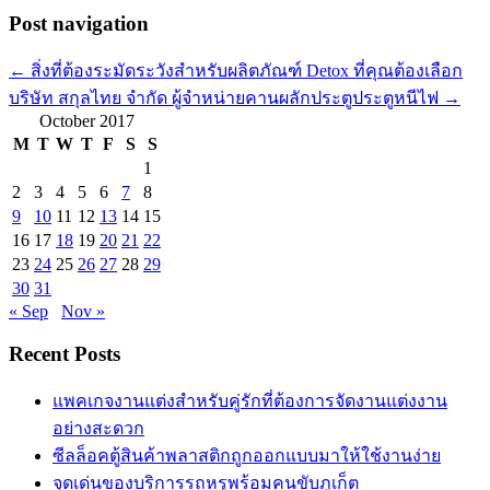
Post navigation
←
สิ่งที่ต้องระมัดระวังสำหรับผลิตภัณฑ์ Detox ที่คุณต้องเลือก
บริษัท สกุลไทย จำกัด ผู้จำหน่ายคานผลักประตูประตูหนีไฟ
→
October 2017
M
T
W
T
F
S
S
1
2
3
4
5
6
7
8
9
10
11
12
13
14
15
16
17
18
19
20
21
22
23
24
25
26
27
28
29
30
31
« Sep
Nov »
Recent Posts
แพคเกจงานแต่งสำหรับคู่รักที่ต้องการจัดงานแต่งงาน
อย่างสะดวก
ซีลล็อคตู้สินค้าพลาสติกถูกออกแบบมาให้ใช้งานง่าย
จุดเด่นของบริการรถหรูพร้อมคนขับภูเก็ต