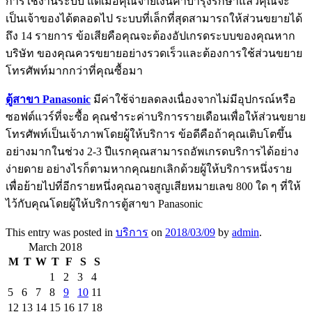
การใช้งานระบบ แต่เมื่อคุณจ่ายเงินค่าบำรุงรักษาแล้วคุณจะ
เป็นเจ้าของได้ตลอดไป ระบบที่เล็กที่สุดสามารถให้ส่วนขยายได้
ถึง 14 รายการ ข้อเสียคือคุณจะต้องอัปเกรดระบบของคุณหาก
บริษัท ของคุณควรขยายอย่างรวดเร็วและต้องการใช้ส่วนขยาย
โทรศัพท์มากกว่าที่คุณซื้อมา
ตู้สาขา Panasonic
มีค่าใช้จ่ายลดลงเนื่องจากไม่มีอุปกรณ์หรือ
ซอฟต์แวร์ที่จะซื้อ คุณชำระค่าบริการรายเดือนเพื่อให้ส่วนขยาย
โทรศัพท์เป็นเจ้าภาพโดยผู้ให้บริการ ข้อดีคือถ้าคุณเติบโตขึ้น
อย่างมากในช่วง 2-3 ปีแรกคุณสามารถอัพเกรดบริการได้อย่าง
ง่ายดาย อย่างไรก็ตามหากคุณยกเลิกด้วยผู้ให้บริการหนึ่งราย
เพื่อย้ายไปที่อีกรายหนึ่งคุณอาจสูญเสียหมายเลข 800 ใด ๆ ที่ให้
ไว้กับคุณโดยผู้ให้บริการตู้สาขา Panasonic
This entry was posted in
บริการ
on
2018/03/09
by
admin
.
March 2018
M
T
W
T
F
S
S
1
2
3
4
5
6
7
8
9
10
11
12
13
14
15
16
17
18