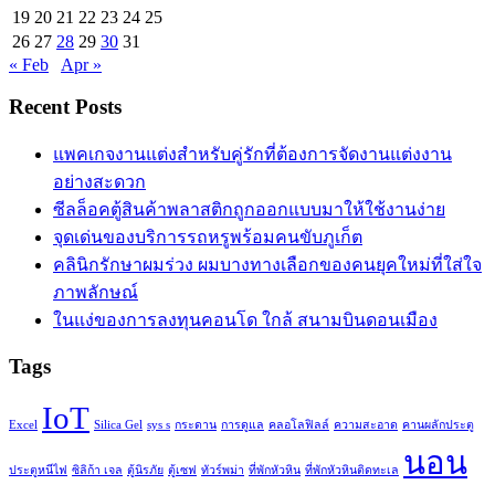
19
20
21
22
23
24
25
26
27
28
29
30
31
« Feb
Apr »
Recent Posts
แพคเกจงานแต่งสำหรับคู่รักที่ต้องการจัดงานแต่งงาน
อย่างสะดวก
ซีลล็อคตู้สินค้าพลาสติกถูกออกแบบมาให้ใช้งานง่าย
จุดเด่นของบริการรถหรูพร้อมคนขับภูเก็ต
คลินิกรักษาผมร่วง ผมบางทางเลือกของคนยุคใหม่ที่ใส่ใจ
ภาพลักษณ์
ในแง่ของการลงทุนคอนโด ใกล้ สนามบินดอนเมือง
Tags
IoT
Excel
Silica Gel
sys s
กระดาน
การดูแล
คลอโลฟิลล์
ความสะอาด
คานผลักประตู
นอน
ประตูหนีไฟ
ซิลิก้า เจล
ตู้นิรภัย
ตู้เซฟ
ทัวร์พม่า
ที่พักหัวหิน
ที่พักหัวหินติดทะเล