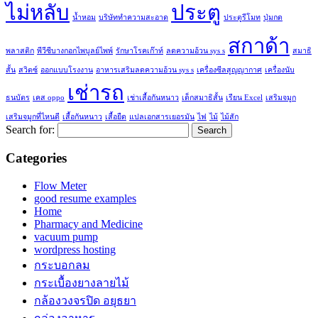
ไม่หลับ
ประตู
น้ำหอม
บริษัททำความสะอาด
ประตูรีโมท
ปุ่มกด
สกาด้า
พลาสติก
พีวีซีบางกอกไพบูลย์ไพพ์
รักษาโรคเก๊าท์
ลดความอ้วน sys s
สมาธิ
สั้น
สวิตซ์
ออกแบบโรงงาน
อาหารเสริมลดความอ้วน sys s
เครื่องซีลสูญญากาศ
เครื่องนับ
เช่ารถ
ธนบัตร
เคส oppo
เช่าเสื้อกันหนาว
เด็กสมาธิสั้น
เรียน Excel
เสริมจมูก
เสริมจมูกที่ไหนดี
เสื้อกันหนาว
เสื้อยืด
แปลเอกสารเยอรมัน
ไฟ
ไม้
ไม้สัก
Search for:
Categories
Flow Meter
good resume examples
Home
Pharmacy and Medicine
vacuum pump
wordpress hosting
กระบอกลม
กระเบื้องยางลายไม้
กล้องวงจรปิด อยุธยา