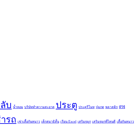
ลับ
ประตู
น้ำหอม
บริษัททำความสะอาด
ประตูรีโมท
ปุ่มกด
พลาสติก
พีวีซี
่ารถ
เช่าเสื้อกันหนาว
เด็กสมาธิสั้น
เรียน Excel
เสริมจมูก
เสริมจมูกที่ไหนดี
เสื้อกันหนาว