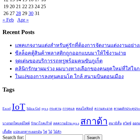
19
20
21
22
23
24
25
26
27
28
29
30
31
« Feb
Apr »
Recent Posts
แพคเกจงานแต่งสำหรับคู่รักที่ต้องการจัดงานแต่งงานอย่า
ซีลล็อคตู้สินค้าพลาสติกถูกออกแบบมาให้ใช้งานง่าย
จุดเด่นของบริการรถหรูพร้อมคนขับภูเก็ต
คลินิกรักษาผมร่วง ผมบางทางเลือกของคนยุคใหม่ที่ใส่ใจ
ในแง่ของการลงทุนคอนโด ใกล้ สนามบินดอนเมือง
Tags
IoT
Excel
Silica Gel
sys s
กระดาน
การดูแล
คลอโลฟิลล์
ความสะอาด
คานผลักประตูประ
สกาด้า
บางกอกไพบูลย์ไพพ์
รักษาโรคเก๊าท์
ลดความอ้วน sys s
สมาธิสั้น
สวิตซ์
ออก
เสื้อยืด
แปลเอกสารเยอรมัน
ไฟ
ไม้
ไม้สัก
Search for: