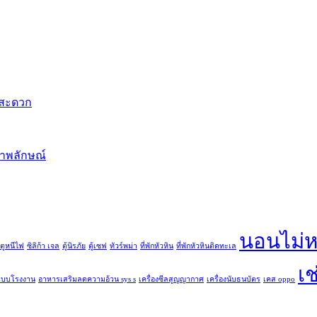
งสะดวก
ภาพลักษณ์
นอนไม่ห
ตูหนีไฟ
ซิลิก้า เจล
ตู้นิรภัย
ตู้เซฟ
ทัวร์พม่า
ที่พักหัวหิน
ที่พักหัวหินติดทะเล
เช
แบบโรงงาน
อาหารเสริมลดความอ้วน sys s
เครื่องซีลสูญญากาศ
เครื่องนับธนบัตร
เคส oppo