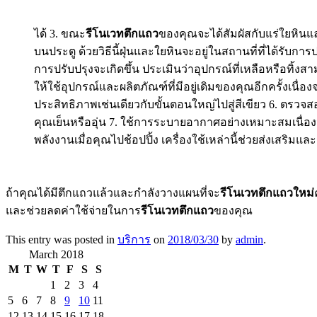
ได้ 3. ขณะ
รีโนเวทตึกแถว
ของคุณจะได้สัมผัสกับแร่ใยหินแล
บนประตู ด้วยวิธีนี้ฝุ่นและใยหินจะอยู่ในสถานที่ที่ได้รั
การปรับปรุงจะเกิดขึ้น ประเมินว่าอุปกรณ์ที่เหลือหรือทิ้งส
ให้ใช้อุปกรณ์และผลิตภัณฑ์ที่มีอยู่เดิมของคุณอีกครั้งเนื่อง
ประสิทธิภาพเช่นเดียวกับขั้นตอนใหญ่ไปสู่สีเขียว 6. ตรว
คุณเย็นหรืออุ่น 7. ใช้การระบายอากาศอย่างเหมาะสมเนื่
พลังงานเมื่อคุณไปช้อปปิ้ง เครื่องใช้เหล่านี้ช่วยส่งเสริ
ถ้าคุณได้มีตึกแถวแล้วและกำลังวางแผนที่จะ
รีโนเวทตึกแถวใหม่
และช่วยลดค่าใช้จ่ายในการ
รีโนเวทตึกแถว
ของคุณ
This entry was posted in
บริการ
on
2018/03/30
by
admin
.
March 2018
M
T
W
T
F
S
S
1
2
3
4
5
6
7
8
9
10
11
12
13
14
15
16
17
18