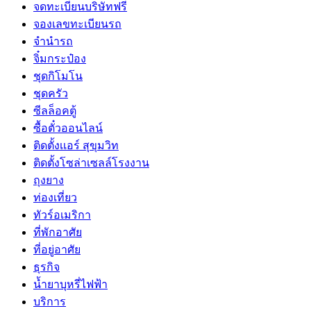
จดทะเบียนบริษัทฟรี
จองเลขทะเบียนรถ
จำนำรถ
จิ๋มกระป๋อง
ชุดกิโมโน
ชุดครัว
ซีลล็อคตู้
ซื้อตั๋วออนไลน์
ติดตั้งเเอร์ สุขุมวิท
ติดตั้งโซล่าเซลล์โรงงาน
ถุงยาง
ท่องเที่ยว
ทัวร์อเมริกา
ที่พักอาศัย
ที่อยู่อาศัย
ธุรกิจ
น้ำยาบุหรี่ไฟฟ้า
บริการ